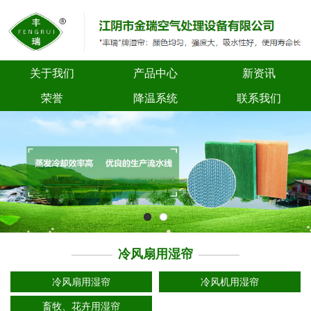
关于我们
产品中心
新资讯
荣誉
降温系统
联系我们
冷风扇用湿帘
冷风扇用湿帘
冷风机用湿帘
畜牧、花卉用湿帘